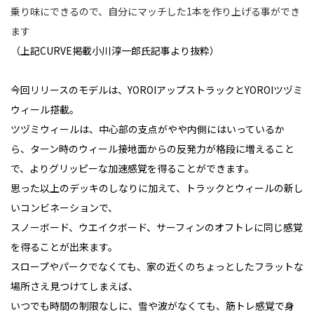
乗り味にできるので、自分にマッチした
1
本を作り上げる事ができ
ます
（上記CURVE掲載小川淳一郎氏記事より抜粋）
今回リリースのモデルは、YOROIアップストラックとYOROIツヅミ
ウィール搭載。
ツヅミウィールは、中心部の支点がやや内側にはいっているか
ら、ターン時のウィール接地面からの反発力が格段に増えること
で、よりグリッピーな加速感覚を得ることができます。
思った以上のデッキのしなりに加えて、トラックとウィールの新し
いコンビネーションで、
スノーボード、ウエイクボード、サーフィンのオフトレに同じ感覚
を得ることが出来ます。
スロープやパークでなくても、家の近くのちょっとしたフラットな
場所さえ見つけてしまえば、
いつでも時間の制限なしに、雪や波がなくても、筋トレ感覚で身