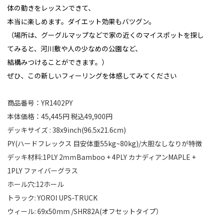
体の動きをレッスンできて、
本当に楽しめます。ダイエット効果もバツグン。
（場所は、グーグルマップなどで家の近くのマイスポットを探し
てみると、河川敷や人の少なめの公園など、
結構みつけることができます。）
ぜひ、この新しいフィーリングを体感してみてください
商品番号：YR1402PY
本体価格：45,445円 税込49,900円
デッキサイズ : 38x9inch(96.5x21.6cm)
PY(ハードフレックス 目安体重55kg~80kg)/大胆なしなりが特徴
デッキ材料:1PLY 2ｍｍBamboo + 4PLY カナディアンMAPLE +
1PLY ファイバーグラス
ホール穴:12ホール
トラック: YOROI UPS-TRUCK
ウィール: 69x50mm /SHR82A(オフセットタイプ）