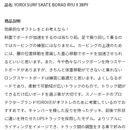
品名: YOROI SURF SKATE BORAD RYU II 38PY
商品説明
効果的なオフトレをとお考えなら！
斜面でボードが加速をするのは当たり前。足で振り回して乗るの
ではカービングの練習にはなりません。カービングの上達のため
には、腰の位置移動を意識した重心移動でボードを加速させられ
るといいと思います。また、今や色々なバックボーンを持つスケー
トボードがありますが、きちんと体重移動ができないと乗れない
ロングスケートボードは練習に最適だと思います。よくしなるボ
ードであり、柔軟で可動域が広いトラックのもので、トラック間が
できるだけ広いボードを選ぶ事が大切です。スノーボードのプロ
テクターブランド
YOROI
🄬がオフトレのために考案しているのでお
すすめです。キャンバーを模した反りを持ったデッキ、前後で形状
に違いを持たせた
UPS
トラックを採用したモデル。よりリアルに
ライディングをイメージでき、トラック間の調整をする事で好みの