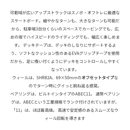
可動域が広いアップストラックはスノボ・オフトレに最適な
スケートボード。細やかなターンも、大きなターンも可能だ
から、駐車場3台分くらいのスペースでカービングでも、広
めの坂でハイスピードのライディングでも、幅広く楽しめま
す。 デッキテープは、デッキのしなりにサポートするよ
う、ソフトなクッション性のあるEVAグリップテープを使用
だから、足に吸い付くようにデッキをコントロールしやすく
なっています。
ウィールは、SHR82A、69×50ｍｍの
オフセットタイプ
な
のでターン時にグイっと跳ね返る感覚。
ベアリングは、ビルトインタイプのABEC11。 通常ベアリン
グは、ABECという工業規格でランク付けされていますが、
「11」は、ほぼ最高値。 高速で安定感のあるスムーズなウ
ィール回転を導きます