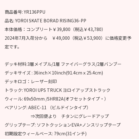
商品番号: YR136PPU
品名: YOROI SKATE BORAD RISING36-PP
本体価格：コンプリート￥39,800（税込￥43,780）
2024年7月入荷分から ￥49,000（税込￥53,900）に価格変更予
定です。
デッキ材料:3層メイプル/1層 ファイバーグラス/2層バンブー
デッキサイズ : 36inch×10inch(91.4cmｘ25.4cm)
デッキロゴ：レーザー刻印
トラック: YOROI UPS TRUCK ヨロイアップストラック
ウィール: 69x50mm /SHR82A(オフセットタイプ・）
ベアリング: ABEC-11 （ビルドインタイプ）
⇒次回便より チタンにグレードアップ
グリップテープ: ソフトクッションEVA+ノンスリップテープ
初期設定ウィールベース: 79cm(31インチ)