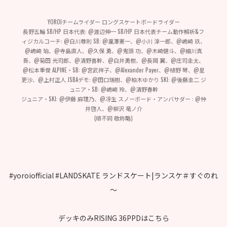
YOROIチームライダー ロングスケートボードライダー
長野五輪 SB/HP 日本代表: @渡辺伸一 SB/HP 日本代表チーム動作解析&フ
ィジカルコーチ: @白川尊則 SB: @瀧澤憲一、@小川 淳一郎、@嶋崎 玖、
@嶋崎 珀、@寺島直人、@久保 勇、@鬼頭 功、@木崎健斗、@細川真
吾、@菊田 光司郎、@清野喜幹、@白井勇樹、@長岡 翼、@庄司圭太、
@松本重俊 ALPINE・SB: @宮武祥子、@Alexander Payer、@植野 琴、@星
更沙、@上村正人 JSBAデモ: @田口瑞樹、@柏木ゆかり SKI: @後藤圭二 ジ
ュニア・SB: @嶋崎 玲、@清野春幹
ジュニア・SKI: @伊藤 麻理乃、@冴生 スノーボード・アンバサダー : @仲
井啓人、@柳沢 竜ノ介
(順不同 敬称略)
#yoroiofficial #LANDSKATE ランドスケート|ランスケ＃すぐのれ
～
デッキのみRISING 36PPDはこちら